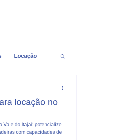
Localização
Contato
Blog
s
Locação
rma tesoura
ara locação no
Vale do Itajaí: potencialize
adeiras com capacidades de