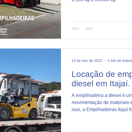
14 de nov. de 2022
1 min de leitur
Locação de emp
diesel em Itajaí.
A empilhadeira a diesel é u
movimentação de materiais 
isso, a Empilhadeiras Itajaí f