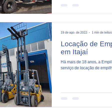
19 de ago. de 2022
1 min de leitur
Locação de Emp
em Itajaí
Há mais de 18 anos, a Empilh
serviço de locação de empilh