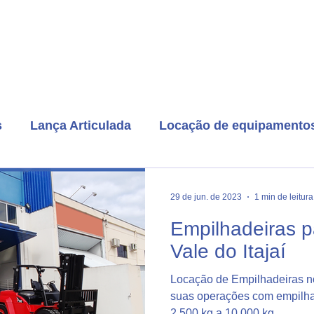
e nós
Empilhadeiras à venda
Serviços
s
Lança Articulada
Locação de equipamento
Locação de empilhadeira com operado
Platafo
29 de jun. de 2023
1 min de leitura
Empilhadeiras p
Logística
Locação de empilhadeira sem operado
Vale do Itajaí
Locação de Empilhadeiras no 
Manutenção de equipamentos
suas operações com empilh
2.500 kg a 10.000 kg.