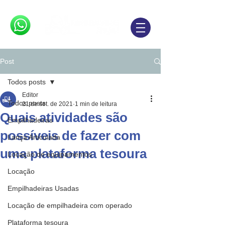
Post
Todos posts
Editor
Todos posts
21 de set. de 2021
1 min de leitura
Quais atividades são
Empilhadeiras
possíveis de fazer com
Lança Articulada
uma plataforma tesoura
Locação de equipamentos
Locação
Empilhadeiras Usadas
Locação de empilhadeira com operado
Plataforma tesoura