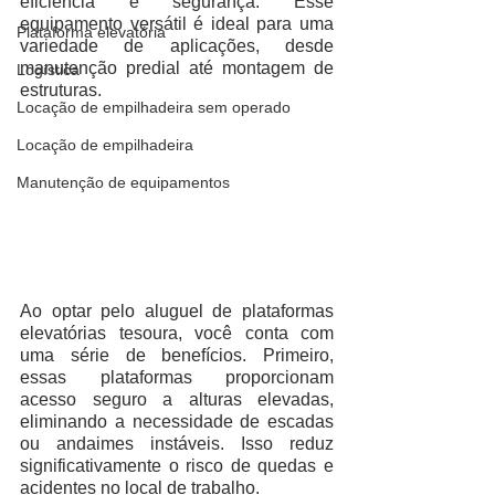
eficiência e segurança. Esse 
equipamento versátil é ideal para uma 
Plataforma elevatória
variedade de aplicações, desde 
manutenção predial até montagem de 
Logística
estruturas.
Locação de empilhadeira sem operado
Locação de empilhadeira
Manutenção de equipamentos
Ao optar pelo aluguel de plataformas 
elevatórias tesoura, você conta com 
uma série de benefícios. Primeiro, 
essas plataformas proporcionam 
acesso seguro a alturas elevadas, 
eliminando a necessidade de escadas 
ou andaimes instáveis. Isso reduz 
significativamente o risco de quedas e 
acidentes no local de trabalho.