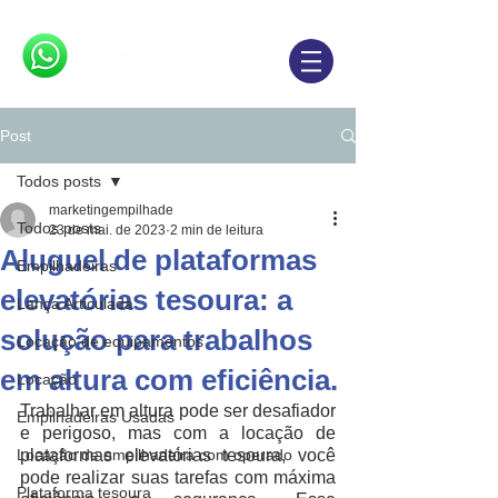
Post
Todos posts
marketingempilhade
Todos posts
23 de mai. de 2023
2 min de leitura
Aluguel de plataformas
Empilhadeiras
elevatórias tesoura: a
Lança Articulada
solução para trabalhos
Locação de equipamentos
em altura com eficiência.
Locação
Trabalhar em altura pode ser desafiador 
Empilhadeiras Usadas
e perigoso, mas com a locação de 
Locação de empilhadeira com operado
plataformas elevatórias tesoura, você 
pode realizar suas tarefas com máxima 
Plataforma tesoura